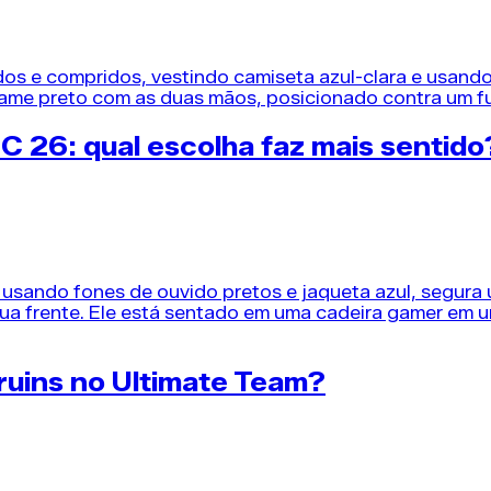
C 26: qual escolha faz mais sentido
Points EA FC 26 é o divisor de águas entre...
ruins no Ultimate Team?
bilidade mais crítica para proteger o balanço patrimoni