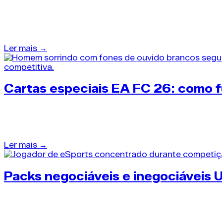
45 dias atrás
•
Packs EA FC 26
Dominar o funcionamento das cartas promo EA FC 26 é
Ler mais →
Cartas especiais EA FC 26: como 
46 dias atrás
•
Packs EA FC 26
Entender o comportamento das cartas especiais EA FC
Ler mais →
Packs negociáveis e inegociáveis 
48 dias atrás
•
Packs EA FC 26
Dominar a dinâmica entre packs negociáveis e inegoci