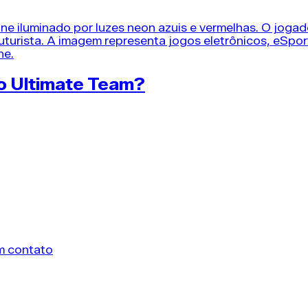
o Ultimate Team?
s estrategistas de elenco dos jogadores comuns que qu
IL!
em contato
as por semana