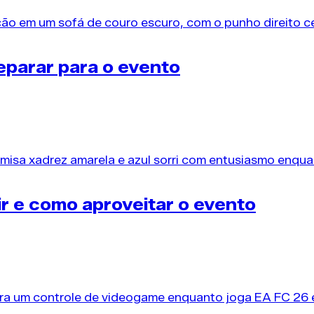
parar para o evento
e separa quem monta um timaço de quem gasta...
r e como aproveitar o evento
 26 define quem consolida um elenco imbatível e quem 