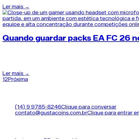
Ler mais →
Quando guardar packs EA FC 26 n
49 dias atrás
•
Packs EA FC 26
Aprender quando guardar packs EA FC 26 diferencia o
Ler mais →
1
2
Próxima
A MAIOR LOJA DE FIFA (EA FC 26) COINS DO BRAS
Suporte
(14) 9 9785-8246
Clique para conversar
contato@gustacoins.com.br
Clique para entrar 
Horário de funcionamento
24 horas por dia, 7 di
Nossas redes sociais