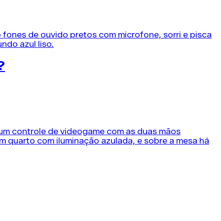
?
al do seu...