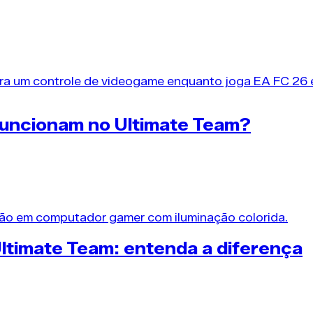
 o segredo para construir um esquadrão altamente com
funcionam no Ultimate Team?
 26 diferencia os competidores de elite dos jogadore
Ultimate Team: entenda a diferença
áveis Ultimate Team dita quem comanda o leilão e quem 