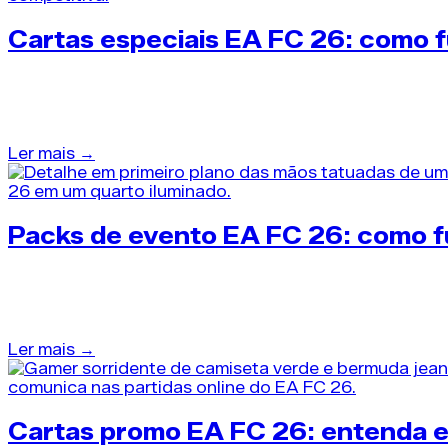
Cartas especiais EA FC 26: como 
43 dias atrás
•
Packs EA FC 26
Entender o comportamento das cartas especiais EA FC
Ler mais →
Packs de evento EA FC 26: como f
45 dias atrás
•
Packs EA FC 26
Compreender o comportamento dos packs de evento EA
Ler mais →
Cartas promo EA FC 26: entenda e