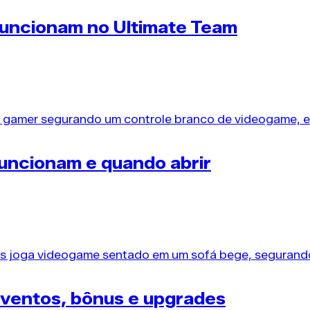
funcionam no Ultimate Team
 26 diferencia os competidores de elite dos jogadore
uncionam e quando abrir
 FC 26 separa os estrategistas digitais dos usuários
ventos, bônus e upgrades