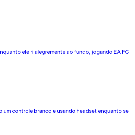
s comuns que acumulam derrotas....
 comuns que queimam recursos...