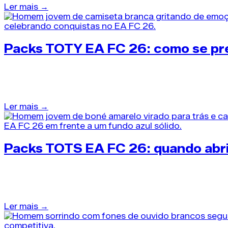
Ler mais →
Packs TOTY EA FC 26: como se pre
42 dias atrás
•
Packs EA FC 26
Guardar os seus toty EA FC 26 packs é o segredo qu
Ler mais →
Packs TOTS EA FC 26: quando abri
43 dias atrás
•
Packs EA FC 26
Aprender a gerenciar a abertura de packs TOTS EA FC
Ler mais →