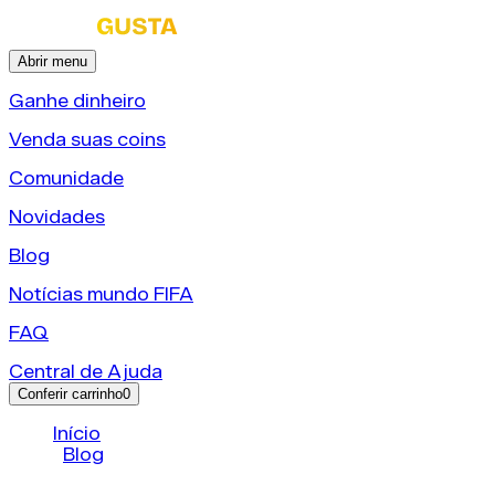
Abrir menu
Ganhe dinheiro
Venda suas coins
Comunidade
Novidades
Blog
Notícias mundo FIFA
FAQ
Central de Ajuda
Conferir carrinho
0
Início
/
Blog
/
Packs EA FC 26