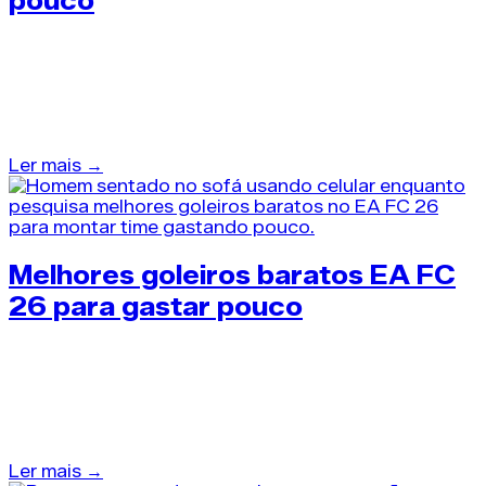
pouco
68 dias atrás
•
Jogadores baratos EA FC 26
Montar um time barato FC 26 não significa preencher
as 11 posições com as cartas de menor preço. Um
elenco...
Ler mais →
Melhores goleiros baratos EA FC
26 para gastar pouco
71 dias atrás
•
Jogadores baratos EA FC 26
Encontrar os goleiros baratos EA FC 26 mais
eficientes é a tática ideal para blindar sua meta sem
comprometer o...
Ler mais →