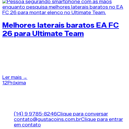
Melhores laterais baratos EA FC
26 para Ultimate Team
72 dias atrás
•
Jogadores baratos EA FC 26
Encontrar os laterais baratos EA FC 26 certos pode
estabilizar a defesa sem consumir todas as suas
Coins. O ponto...
Ler mais →
1
2
Próxima
A MAIOR LOJA DE FIFA (EA FC 26) COINS DO
BRASIL!
Suporte
(14) 9 9785-8246
Clique para conversar
contato@gustacoins.com.br
Clique para entrar
em contato