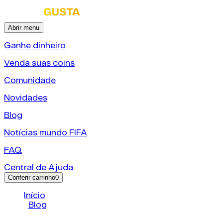
Abrir menu
Ganhe dinheiro
Venda suas coins
Comunidade
Novidades
Blog
Notícias mundo FIFA
FAQ
Central de Ajuda
Conferir carrinho
0
Início
/
Blog
/
Jogadores baratos EA FC 26