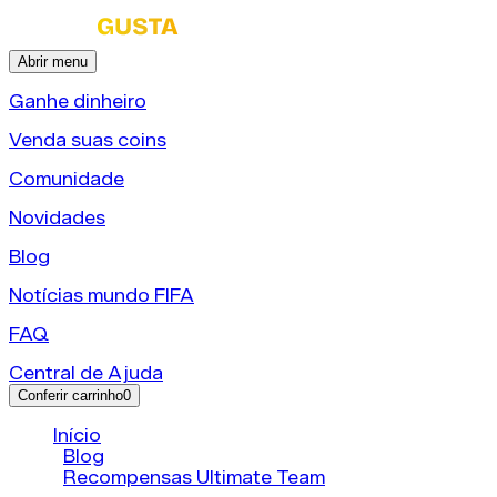
Abrir menu
Ganhe dinheiro
Venda suas coins
Comunidade
Novidades
Blog
Notícias mundo FIFA
FAQ
Central de Ajuda
Conferir carrinho
0
Início
/
Blog
/
Recompensas Ultimate Team