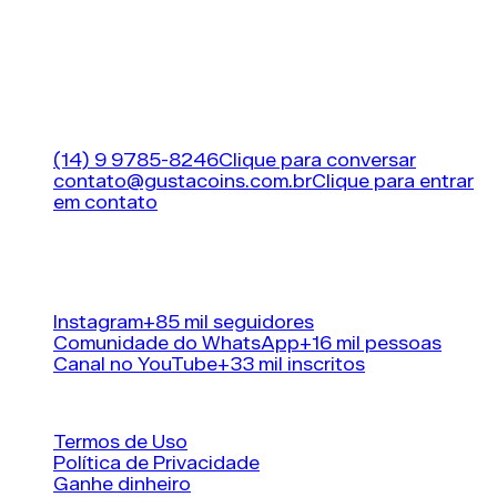
Planejamento é essencial para o sucesso no
FUT.
A MAIOR LOJA DE FIFA (EA FC 26) COINS DO
BRASIL!
Suporte
(14) 9 9785-8246
Clique para conversar
contato@gustacoins.com.br
Clique para entrar
em contato
Horário de funcionamento
24 horas por dia, 7
dias por semana
Nossas redes sociais
Instagram
+85 mil seguidores
Comunidade do WhatsApp
+16 mil pessoas
Canal no YouTube
+33 mil inscritos
Informações
Termos de Uso
Política de Privacidade
Ganhe dinheiro