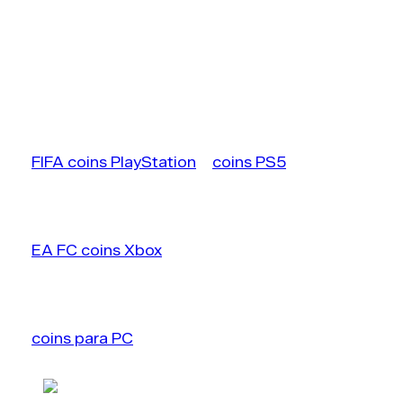
Cada plataforma possui um mercado independen
A quantidade de jogadores ativos influencia dire
A liquidez do mercado varia entre consoles e PC.
Esses fatores tornam essencial adaptar estratégias c
FIFA coins no PlayStation e coins ps5
Os
FIFA coins PlayStation
e
coins PS5
operam dentro d
forma, os preços tendem a ser mais estáveis, embora
EA FC coins Xbox e coins no Xbox
Os
EA FC coins Xbox
também seguem uma economia pró
algumas cartas podem ter menor oferta, o que influen
Coins para PC e coins no PC
Os
coins para PC
operam em um mercado geralmente me
podem causar grandes variações. Inclusive, a liquide