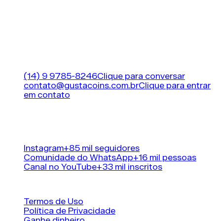
Respeitar as regras do Ultimate Team é
fundamental para manter a conta segura.
A MAIOR LOJA DE FIFA (EA FC 26) COINS DO
BRASIL!
Suporte
(14) 9 9785-8246
Clique para conversar
contato@gustacoins.com.br
Clique para entrar
em contato
Horário de funcionamento
24 horas por dia, 7
dias por semana
Nossas redes sociais
Instagram
+85 mil seguidores
Comunidade do WhatsApp
+16 mil pessoas
Canal no YouTube
+33 mil inscritos
Informações
Termos de Uso
Política de Privacidade
Ganhe dinheiro