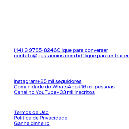
Métodos de entrega utilizam o mercado como int
A rapidez depende de volume, horário e platafor
Existem riscos reais de penalização e perda de p
Estratégias legítimas oferecem evolução mais seg
A MAIOR LOJA DE FIFA (EA FC 26) COINS DO BRAS
Suporte
(14) 9 9785-8246
Clique para conversar
contato@gustacoins.com.br
Clique para entrar 
Horário de funcionamento
24 horas por dia, 7 di
Nossas redes sociais
Instagram
+85 mil seguidores
Comunidade do WhatsApp
+16 mil pessoas
Canal no YouTube
+33 mil inscritos
Informações
Termos de Uso
Política de Privacidade
Ganhe dinheiro