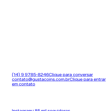
campeonato inflacionado;
Peso das Lendas: A inserção estratégica de
Heróis e Ídolos atua como catalisador tático,
sustentando ligas secundárias e nacionalidades
isoladas nos menus;
Visão Crítica: O investimento financeiro em
pacotes promocionais da loja possui menos de
2% de chance de retorno estável, tornando a
compra direta no leilão o único caminho
previsível.
A MAIOR LOJA DE FIFA (EA FC 26) COINS DO
BRASIL!
Suporte
(14) 9 9785-8246
Clique para conversar
contato@gustacoins.com.br
Clique para entrar
em contato
Horário de funcionamento
24 horas por dia, 7
dias por semana
Nossas redes sociais
Instagram
+85 mil seguidores