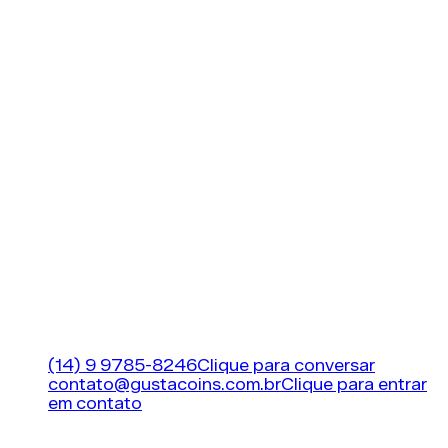
montar primeiro time FIFA
O uso de recompensas é essencial para evoluir
o elenco;
Evitar erros iniciais ajuda a manter o progresso
do time;
Estratégias como Squad Battles e SBCs
aceleram a evolução;
O upgrade gradual mantém o equilíbrio do
elenco;
Ajustes táticos e cartas especiais elevam o
nível competitivo.
A MAIOR LOJA DE FIFA (EA FC 26) COINS DO
BRASIL!
Suporte
(14) 9 9785-8246
Clique para conversar
contato@gustacoins.com.br
Clique para entrar
em contato
Horário de funcionamento
24 horas por dia, 7
dias por semana