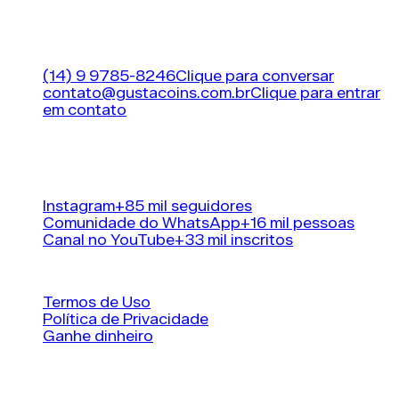
BRASIL!
Suporte
(14) 9 9785-8246
Clique para conversar
contato@gustacoins.com.br
Clique para entrar
em contato
Horário de funcionamento
24 horas por dia, 7
dias por semana
Nossas redes sociais
Instagram
+85 mil seguidores
Comunidade do WhatsApp
+16 mil pessoas
Canal no YouTube
+33 mil inscritos
Informações
Termos de Uso
Política de Privacidade
Ganhe dinheiro
R. Antônio Almeida Leme Júnior, 320, Vila Leme,
18.720-000 - Paranapanema, Brasil.