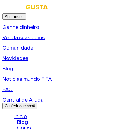
Abrir menu
Ganhe dinheiro
Venda suas coins
Comunidade
Novidades
Blog
Notícias mundo FIFA
FAQ
Central de Ajuda
Conferir carrinho
0
Início
/
Blog
/
Coins